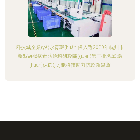
科技城企業(yè)永青環(huán)保入選2020年杭州市
新型冠狀病毒防治科研攻關(guān)第三批名單 環
(huán)保節(jié)能科技助力抗疫新篇章