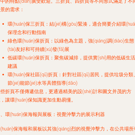
中的特點(diǎn)廣受歡迎。三折頁、四折頁等不同形式滿足了不
場景的需求：
環(huán)保三折頁：結(jié)構(gòu)緊湊，適合簡要介紹環(huá
保理念和行動指南
綠色環(huán)保折頁：以綠色為主題，強(qiáng)調(diào)生態
(tài)友好和可持續(xù)發(fā)展
低碳環(huán)保折頁：聚焦碳減排，提供實(shí)用的低碳生
建議
環(huán)保社區(qū)折頁：針對社區(qū)居民，提供垃圾分類
節(jié)能節(jié)水等具體指導(dǎo)
些折頁不僅傳遞信息，更通過精美的設(shè)計和圖文并茂的方
，讓環(huán)保知識更加生動易懂。
、環(huán)保海報與展板：視覺沖擊力的展示利器
(huán)保海報和展板以其強(qiáng)烈的視覺沖擊力，在公共場所