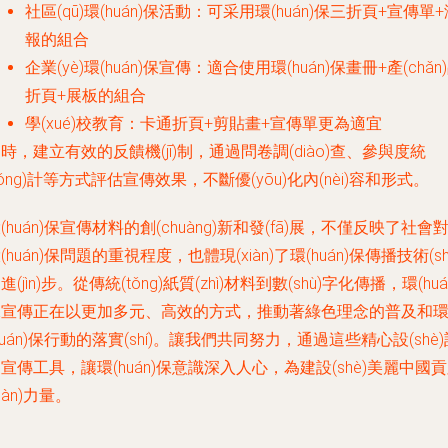
社區(qū)環(huán)保活動：可采用環(huán)保三折頁+宣傳單
報的組合
企業(yè)環(huán)保宣傳：適合使用環(huán)保畫冊+產(chǎn
折頁+展板的組合
學(xué)校教育：卡通折頁+剪貼畫+宣傳單更為適宜
時，建立有效的反饋機(jī)制，通過問卷調(diào)查、參與度統
tǒng)計等方式評估宣傳效果，不斷優(yōu)化內(nèi)容和形式。
(huán)保宣傳材料的創(chuàng)新和發(fā)展，不僅反映了社會
(huán)保問題的重視程度，也體現(xiàn)了環(huán)保傳播技術(sh
進(jìn)步。從傳統(tǒng)紙質(zhì)材料到數(shù)字化傳播，環(huá
保宣傳正在以更加多元、高效的方式，推動著綠色理念的普及和
huán)保行動的落實(shí)。讓我們共同努力，通過這些精心設(shè)
宣傳工具，讓環(huán)保意識深入人心，為建設(shè)美麗中國
xiàn)力量。