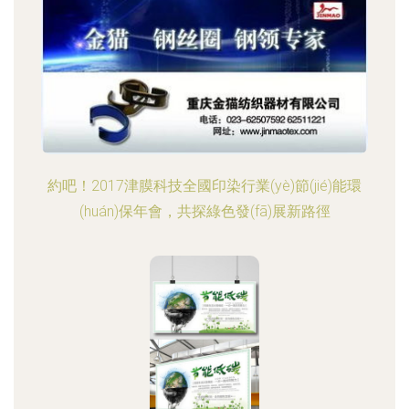
約吧！2017津膜科技全國印染行業(yè)節(jié)能環
(huán)保年會，共探綠色發(fā)展新路徑