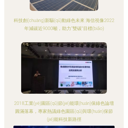
科技創(chuàng)新驅(qū)動綠色未來 海信視像2022
年減碳近9000噸，助力“雙碳”目標(biāo)
2018工業(yè)園區(qū)節(jié)能環(huán)保綠色論壇
圓滿落幕，專家熱議綠色園區(qū)與環(huán)保節
(jié)能科技新路徑