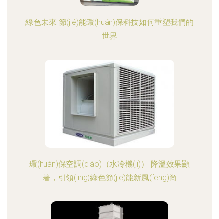
綠色未來 節(jié)能環(huán)保科技如何重塑我們的
世界
環(huán)保空調(diào)（水冷機(jī)） 降溫效果顯
著，引領(lǐng)綠色節(jié)能新風(fēng)尚