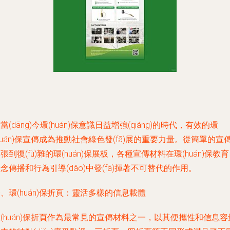
當(dāng)今環(huán)保意識日益增強(qiáng)的時代，有效的環
huán)保宣傳成為推動社會綠色發(fā)展的重要力量。從簡單的宣
張到復(fù)雜的環(huán)保展板，各種宣傳材料在環(huán)保教
念傳播和行為引導(dǎo)中發(fā)揮著不可替代的作用。
、環(huán)保折頁：靈活多樣的信息載體
(huán)保折頁作為最常見的宣傳材料之一，以其便攜性和信息容