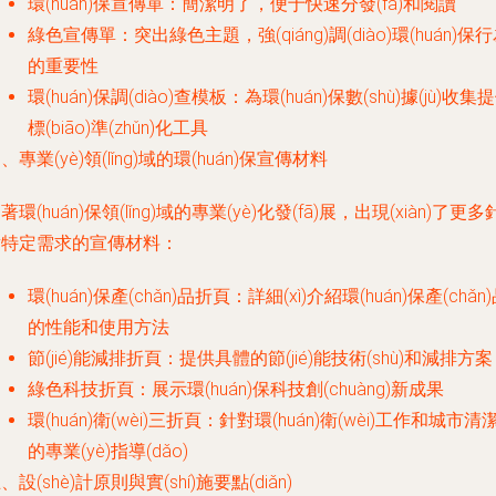
環(huán)保宣傳單：簡潔明了，便于快速分發(fā)和閱讀
綠色宣傳單：突出綠色主題，強(qiáng)調(diào)環(huán)保
的重要性
環(huán)保調(diào)查模板：為環(huán)保數(shù)據(jù)收集
標(biāo)準(zhǔn)化工具
、專業(yè)領(lǐng)域的環(huán)保宣傳材料
著環(huán)保領(lǐng)域的專業(yè)化發(fā)展，出現(xiàn)了更多
對特定需求的宣傳材料：
環(huán)保產(chǎn)品折頁：詳細(xì)介紹環(huán)保產(chǎn
的性能和使用方法
節(jié)能減排折頁：提供具體的節(jié)能技術(shù)和減排方案
綠色科技折頁：展示環(huán)保科技創(chuàng)新成果
環(huán)衛(wèi)三折頁：針對環(huán)衛(wèi)工作和城市清
的專業(yè)指導(dǎo)
、設(shè)計原則與實(shí)施要點(diǎn)