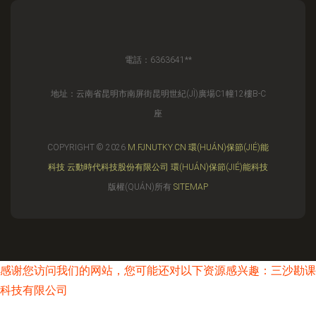
電話：6363641**
地址：云南省昆明市南屏街昆明世紀(JÌ)廣場C1幢12樓B-C
座
COPYRIGHT © 2026
M.FJNUTKY.CN
環(HUÁN)保節(JIÉ)能
科技
云動時代科技股份有限公司
環(HUÁN)保節(JIÉ)能科技
版權(QUÁN)所有
SITEMAP
感谢您访问我们的网站，您可能还对以下资源感兴趣：三沙勘课
科技有限公司