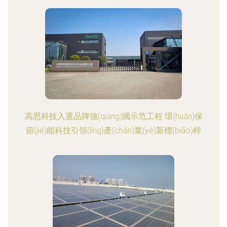
高思科技入選品牌強(qiáng)國示范工程 環(huán)保
節(jié)能科技引領(lǐng)產(chǎn)業(yè)新標(biāo)桿