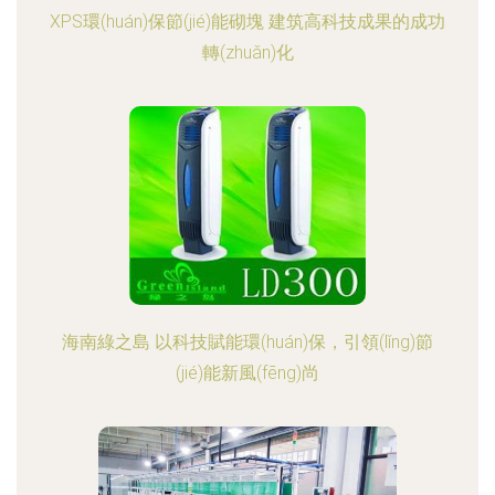
XPS環(huán)保節(jié)能砌塊 建筑高科技成果的成功
轉(zhuǎn)化
海南綠之島 以科技賦能環(huán)保，引領(lǐng)節
(jié)能新風(fēng)尚