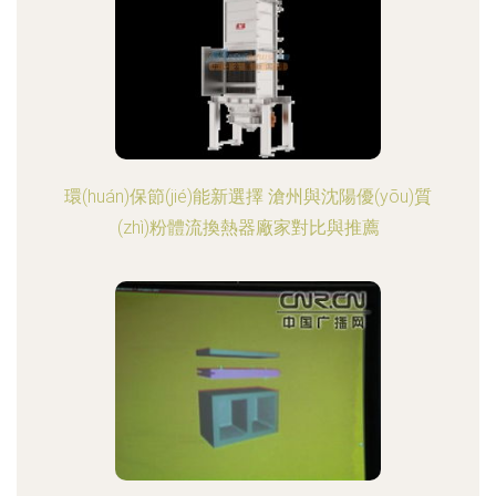
環(huán)保節(jié)能新選擇 滄州與沈陽優(yōu)質
(zhì)粉體流換熱器廠家對比與推薦