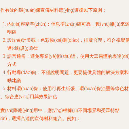
作有效的環(huán)保宣傳材料應(yīng)遵循以下原則：
內(nèi)容精準(zhǔn)：信息準(zhǔn)確可靠，數(shù)據(jù)來
明確
設(shè)計美觀：色彩協(xié)調(diào)，排版合理，符合視覺
達(dá)規(guī)律
語言通俗：避免專業(yè)術(shù)語，使用大眾易懂的表達(dá
方式
行動導(dǎo)向：不僅說明問題，更要提供具體的解決方案
動建議
材料環(huán)保：使用可再生紙張、環(huán)保油墨等綠色
、綜合應(yīng)用與效果評估
實(shí)際應(yīng)用中，應(yīng)根據(jù)不同場景和受眾特點
diǎn)，選擇合適的宣傳材料組合。例如：