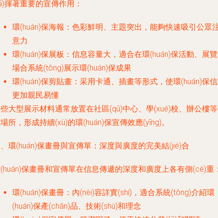
fā)揮著重要的宣傳作用：
環(huán)保海報：色彩鮮明、主題突出，能夠快速吸引公眾
意力
環(huán)保展板：信息容量大，適合在環(huán)保活動、展
場合系統(tǒng)展示環(huán)保成果
環(huán)保剪貼畫：采用卡通、插畫等形式，使環(huán)保
更加親民易懂
些大型展示材料通常放置在社區(qū)中心、學(xué)校、辦公樓
場所，形成持續(xù)的環(huán)保宣傳效應(yīng)。
、環(huán)保畫冊與宣傳單：深度與廣度的完美結(jié)合
(huán)保畫冊和宣傳單在信息傳遞的深度和廣度上各有側(cè)重
環(huán)保畫冊：內(nèi)容詳實(shí)，適合系統(tǒng)介紹環
(huán)保產(chǎn)品、技術(shù)和理念